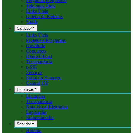
Perguntas Frequentes
Telefones Úteis
Links Úteis
Galeria de Prefeitos
Saúde
Cidadão
Links Úteis
Projetos e Programas
Ouvidoria
Concursos
Diário Oficial
Transparência
e-SIC
Serviços
Portal do Emprego
Central 156
Empresas
Licitações
Transparência
Nota Fiscal Eletrônica
Legislação
Empreendedor
Servidor
Holerite