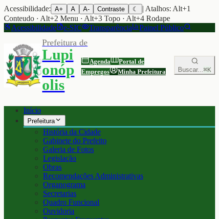
Acessibilidade:
| Atalhos: Alt+1
A+
A
A-
Contraste
☾
Conteudo · Alt+2 Menu · Alt+3 Topo · Alt+4 Rodape
Acessibilidade
e-SIC
Transparência
Painel Público
Prefeitura de
Lupi
Agenda
Portal de
onóp
Buscar...
⌘K
Empregos
Minha Prefeitura
olis
Início
Prefeitura
História da Cidade
Gabinete do Prefeito
Galeria de Fotos
Legislação
Obras
Recomendações Administrativas
Organograma
Secretarias
Quadro Funcional
Ouvidoria