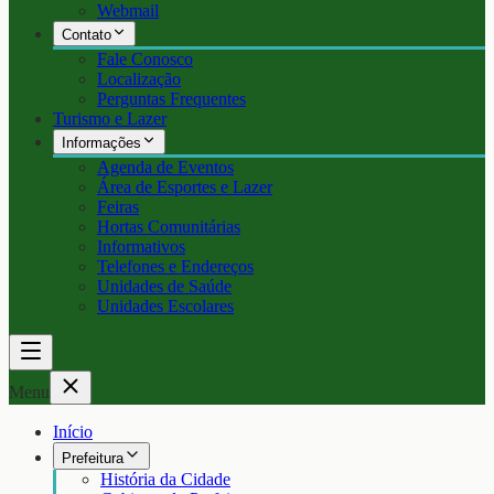
Webmail
Contato
Fale Conosco
Localização
Perguntas Frequentes
Turismo e Lazer
Informações
Agenda de Eventos
Área de Esportes e Lazer
Feiras
Hortas Comunitárias
Informativos
Telefones e Endereços
Unidades de Saúde
Unidades Escolares
Menu
Início
Prefeitura
História da Cidade