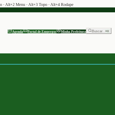
do · Alt+2 Menu · Alt+3 Topo · Alt+4 Rodape
Buscar...
⌘K
Agenda
Portal de Empregos
Minha Prefeitura