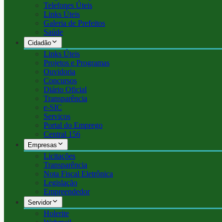
Telefones Úteis
Links Úteis
Galeria de Prefeitos
Saúde
Cidadão
Links Úteis
Projetos e Programas
Ouvidoria
Concursos
Diário Oficial
Transparência
e-SIC
Serviços
Portal do Emprego
Central 156
Empresas
Licitações
Transparência
Nota Fiscal Eletrônica
Legislação
Empreendedor
Servidor
Holerite