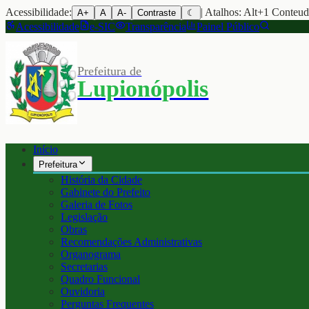
Acessibilidade:
| Atalhos: Alt+1 Conteu
A+
A
A-
Contraste
☾
Acessibilidade
e-SIC
Transparência
Painel Público
Prefeitura de
Lupionópolis
Início
Prefeitura
História da Cidade
Gabinete do Prefeito
Galeria de Fotos
Legislação
Obras
Recomendações Administrativas
Organograma
Secretarias
Quadro Funcional
Ouvidoria
Perguntas Frequentes