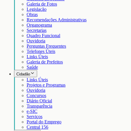
Galeria de Fotos
Legislação
Obras
Recomendações Administrativas
Organograma
Secretarias
Quadro Funcional
Ouvidoria
Perguntas Frequentes
Telefones Úteis
Links Úteis
Galeria de Prefeitos
Saúde
Cidadão
Links Úteis
Projetos e Programas
Ouvidoria
Concursos
Diário Oficial
Transparência
e-SIC
Serviços
Portal do Emprego
Central 156