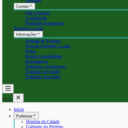
Webmail
Contato
Fale Conosco
Localização
Perguntas Frequentes
Turismo e Lazer
Informações
Agenda de Eventos
Área de Esportes e Lazer
Feiras
Hortas Comunitárias
Informativos
Telefones e Endereços
Unidades de Saúde
Unidades Escolares
Menu
Início
Prefeitura
História da Cidade
Gabinete do Prefeito