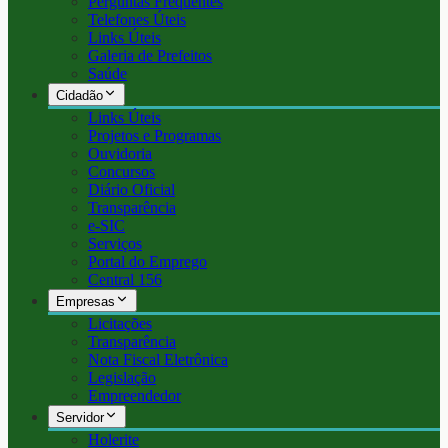
Perguntas Frequentes
Telefones Úteis
Links Úteis
Galeria de Prefeitos
Saúde
Cidadão
Links Úteis
Projetos e Programas
Ouvidoria
Concursos
Diário Oficial
Transparência
e-SIC
Serviços
Portal do Emprego
Central 156
Empresas
Licitações
Transparência
Nota Fiscal Eletrônica
Legislação
Empreendedor
Servidor
Holerite