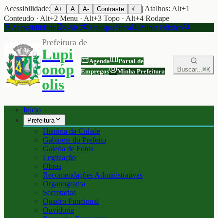
Acessibilidade:
| Atalhos: Alt+1
A+
A
A-
Contraste
☾
Conteudo · Alt+2 Menu · Alt+3 Topo · Alt+4 Rodape
Acessibilidade
e-SIC
Transparência
Painel Público
Prefeitura de
Lupi
Agenda
Portal de
onóp
Buscar...
⌘K
Empregos
Minha Prefeitura
olis
Início
Prefeitura
História da Cidade
Gabinete do Prefeito
Galeria de Fotos
Legislação
Obras
Recomendações Administrativas
Organograma
Secretarias
Quadro Funcional
Ouvidoria