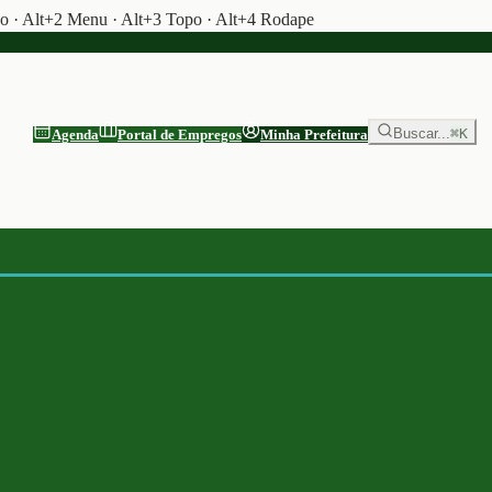
do · Alt+2 Menu · Alt+3 Topo · Alt+4 Rodape
Buscar...
⌘K
Agenda
Portal de Empregos
Minha Prefeitura