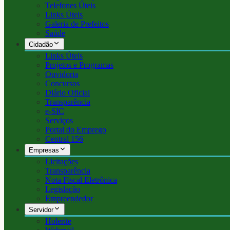
Telefones Úteis
Links Úteis
Galeria de Prefeitos
Saúde
Cidadão
Links Úteis
Projetos e Programas
Ouvidoria
Concursos
Diário Oficial
Transparência
e-SIC
Serviços
Portal do Emprego
Central 156
Empresas
Licitações
Transparência
Nota Fiscal Eletrônica
Legislação
Empreendedor
Servidor
Holerite