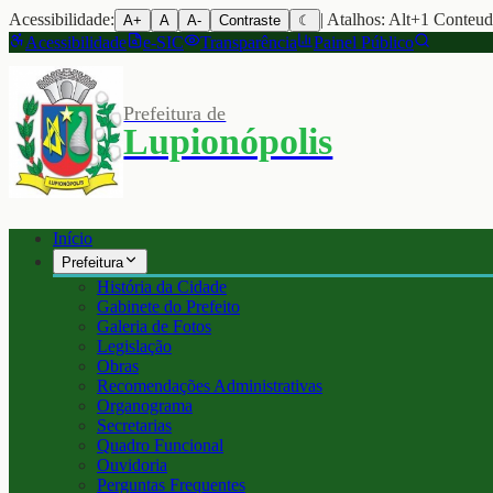
Acessibilidade:
| Atalhos: Alt+1 Conteu
A+
A
A-
Contraste
☾
Acessibilidade
e-SIC
Transparência
Painel Público
Prefeitura de
Lupionópolis
Início
Prefeitura
História da Cidade
Gabinete do Prefeito
Galeria de Fotos
Legislação
Obras
Recomendações Administrativas
Organograma
Secretarias
Quadro Funcional
Ouvidoria
Perguntas Frequentes