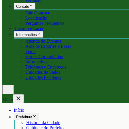
Webmail
Contato
Fale Conosco
Localização
Perguntas Frequentes
Turismo e Lazer
Informações
Agenda de Eventos
Área de Esportes e Lazer
Feiras
Hortas Comunitárias
Informativos
Telefones e Endereços
Unidades de Saúde
Unidades Escolares
Menu
Início
Prefeitura
História da Cidade
Gabinete do Prefeito