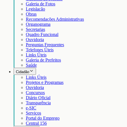
Galeria de Fotos
Legislação
Obras
Recomendações Administrativas
Organograma
Secretarias
Quadro Funcional
Ouvidoria
Perguntas Frequentes
Telefones Úteis
Links Úteis
Galeria de Prefeitos
Saúde
Cidadão
Links Úteis
Projetos e Programas
Ouvidoria
Concursos
Diário Oficial
Transparência
e-SIC
Serviços
Portal do Emprego
Central 156