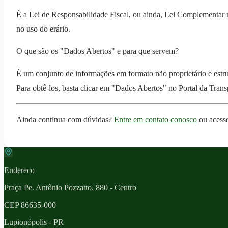
É a Lei de Responsabilidade Fiscal, ou ainda, Lei Complementar n
no uso do erário.
O que são os "Dados Abertos" e para que servem?
É um conjunto de informações em formato não proprietário e estrut
Para obtê-los, basta clicar em "Dados Abertos" no Portal da Transp
Ainda continua com dúvidas?
Entre em contato conosco
ou acess
Endereco
Praça Pe. Antônio Pozzatto, 880 - Centro
CEP
86635-000
Lupionópolis
- PR