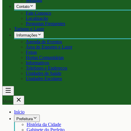
Webmail
Contato
Fale Conosco
Localização
Perguntas Frequentes
Turismo e Lazer
Informações
Agenda de Eventos
Área de Esportes e Lazer
Feiras
Hortas Comunitárias
Informativos
Telefones e Endereços
Unidades de Saúde
Unidades Escolares
Menu
Início
Prefeitura
História da Cidade
Gabinete do Prefeito