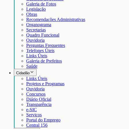
Galeria de Fotos
Legislação
Obras
Recomendações Administrativas
Organograma
Secretarias
Quadro Funcional
Ouvidoria
Perguntas Frequentes
Telefones Úteis
Links Úteis
Galeria de Prefeitos
Saúde
Cidadão
Links Úteis
Projetos e Programas
Ouvidoria
Concursos
Diário Oficial
Transparência
e-SIC
Serviços
Portal do Emprego
Central 156