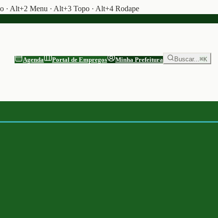
do · Alt+2 Menu · Alt+3 Topo · Alt+4 Rodape
Buscar...
⌘K
Agenda
Portal de Empregos
Minha Prefeitura