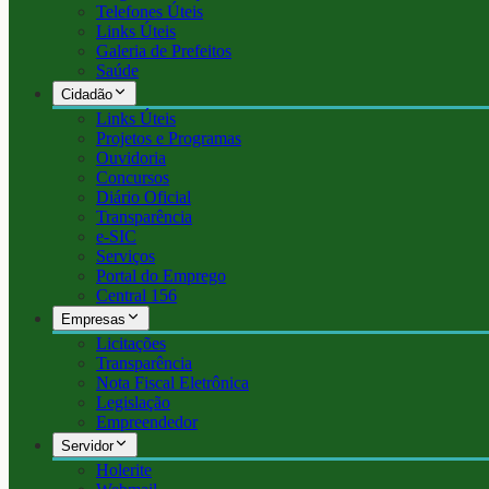
Telefones Úteis
Links Úteis
Galeria de Prefeitos
Saúde
Cidadão
Links Úteis
Projetos e Programas
Ouvidoria
Concursos
Diário Oficial
Transparência
e-SIC
Serviços
Portal do Emprego
Central 156
Empresas
Licitações
Transparência
Nota Fiscal Eletrônica
Legislação
Empreendedor
Servidor
Holerite