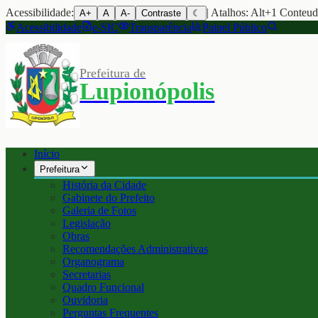
Acessibilidade:
| Atalhos: Alt+1 Conteu
A+
A
A-
Contraste
☾
Acessibilidade
e-SIC
Transparência
Painel Público
Prefeitura de
Lupionópolis
Início
Prefeitura
História da Cidade
Gabinete do Prefeito
Galeria de Fotos
Legislação
Obras
Recomendações Administrativas
Organograma
Secretarias
Quadro Funcional
Ouvidoria
Perguntas Frequentes