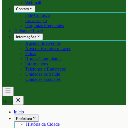
Webmail
Contato
Fale Conosco
Localização
Perguntas Frequentes
Turismo e Lazer
Informações
Agenda de Eventos
Área de Esportes e Lazer
Feiras
Hortas Comunitárias
Informativos
Telefones e Endereços
Unidades de Saúde
Unidades Escolares
Menu
Início
Prefeitura
História da Cidade