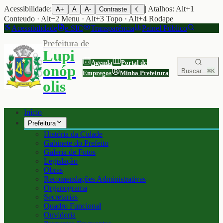
Acessibilidade:
| Atalhos: Alt+1
A+
A
A-
Contraste
☾
Conteudo · Alt+2 Menu · Alt+3 Topo · Alt+4 Rodape
Acessibilidade
e-SIC
Transparência
Painel Público
Prefeitura de
Lupi
Agenda
Portal de
onóp
Buscar...
⌘K
Empregos
Minha Prefeitura
olis
Início
Prefeitura
História da Cidade
Gabinete do Prefeito
Galeria de Fotos
Legislação
Obras
Recomendações Administrativas
Organograma
Secretarias
Quadro Funcional
Ouvidoria