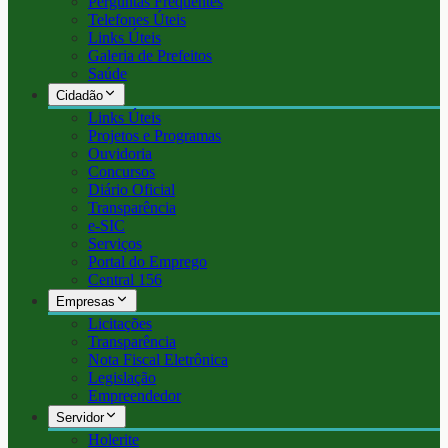
Perguntas Frequentes
Telefones Úteis
Links Úteis
Galeria de Prefeitos
Saúde
Cidadão
Links Úteis
Projetos e Programas
Ouvidoria
Concursos
Diário Oficial
Transparência
e-SIC
Serviços
Portal do Emprego
Central 156
Empresas
Licitações
Transparência
Nota Fiscal Eletrônica
Legislação
Empreendedor
Servidor
Holerite