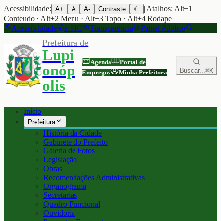
Acessibilidade:
| Atalhos: Alt+1
A+
A
A-
Contraste
☾
Conteudo · Alt+2 Menu · Alt+3 Topo · Alt+4 Rodape
Acessibilidade
e-SIC
Transparência
Painel Público
Prefeitura de
Lupi
Agenda
Portal de
onóp
Buscar...
⌘K
Empregos
Minha Prefeitura
olis
Início
Prefeitura
História da Cidade
Gabinete do Prefeito
Galeria de Fotos
Legislação
Obras
Recomendações Administrativas
Organograma
Secretarias
Quadro Funcional
Ouvidoria