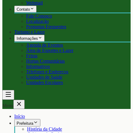
Webmail
Contato
Fale Conosco
Localização
Perguntas Frequentes
Turismo e Lazer
Informações
Agenda de Eventos
Área de Esportes e Lazer
Feiras
Hortas Comunitárias
Informativos
Telefones e Endereços
Unidades de Saúde
Unidades Escolares
Menu
Início
Prefeitura
História da Cidade