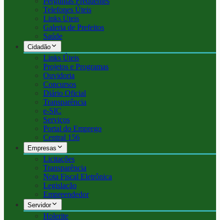
Perguntas Frequentes
Telefones Úteis
Links Úteis
Galeria de Prefeitos
Saúde
Cidadão
Links Úteis
Projetos e Programas
Ouvidoria
Concursos
Diário Oficial
Transparência
e-SIC
Serviços
Portal do Emprego
Central 156
Empresas
Licitações
Transparência
Nota Fiscal Eletrônica
Legislação
Empreendedor
Servidor
Holerite