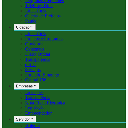
Perguntas Frequentes
Telefones Úteis
Links Úteis
Galeria de Prefeitos
Saúde
Cidadão
Links Úteis
Projetos e Programas
Ouvidoria
Concursos
Diário Oficial
Transparência
e-SIC
Serviços
Portal do Emprego
Central 156
Empresas
Licitações
Transparência
Nota Fiscal Eletrônica
Legislação
Empreendedor
Servidor
Holerite