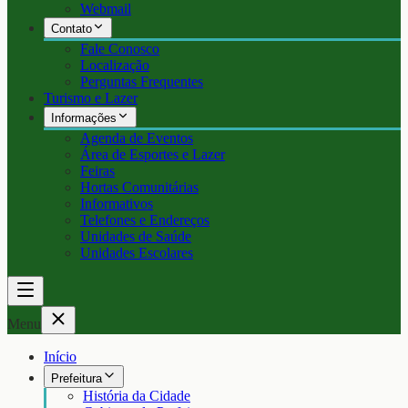
Webmail
Contato
Fale Conosco
Localização
Perguntas Frequentes
Turismo e Lazer
Informações
Agenda de Eventos
Área de Esportes e Lazer
Feiras
Hortas Comunitárias
Informativos
Telefones e Endereços
Unidades de Saúde
Unidades Escolares
Menu
Início
Prefeitura
História da Cidade