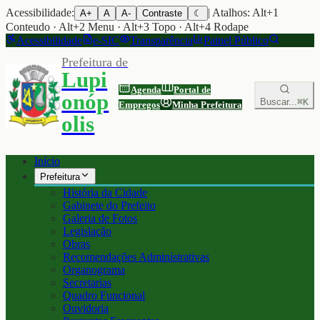
Acessibilidade:
| Atalhos: Alt+1
A+
A
A-
Contraste
☾
Conteudo · Alt+2 Menu · Alt+3 Topo · Alt+4 Rodape
Acessibilidade
e-SIC
Transparência
Painel Público
Prefeitura de
Lupi
Agenda
Portal de
onóp
Buscar...
⌘K
Empregos
Minha Prefeitura
olis
Início
Prefeitura
História da Cidade
Gabinete do Prefeito
Galeria de Fotos
Legislação
Obras
Recomendações Administrativas
Organograma
Secretarias
Quadro Funcional
Ouvidoria