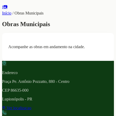
f
📷
Início
/
Obras Municipais
Obras Municipais
Acompanhe as obras em andamento na cidade.
Endereco
Praça Pe. Antônio Pozzatto, 880 - Centro
CEP
86635-000
Lupionópolis
- PR
Ver localizacao