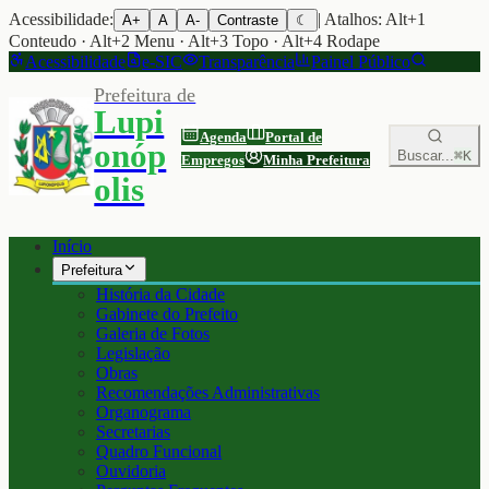
Acessibilidade:
| Atalhos: Alt+1
A+
A
A-
Contraste
☾
Conteudo · Alt+2 Menu · Alt+3 Topo · Alt+4 Rodape
Acessibilidade
e-SIC
Transparência
Painel Público
Prefeitura de
Lupi
Agenda
Portal de
onóp
Buscar...
⌘K
Empregos
Minha Prefeitura
olis
Início
Prefeitura
História da Cidade
Gabinete do Prefeito
Galeria de Fotos
Legislação
Obras
Recomendações Administrativas
Organograma
Secretarias
Quadro Funcional
Ouvidoria