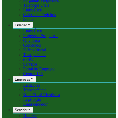
Perguntas Frequentes
Telefones Úteis
Links Úteis
Galeria de Prefeitos
Saúde
Cidadão
Links Úteis
Projetos e Programas
Ouvidoria
Concursos
Diário Oficial
Transparência
e-SIC
Serviços
Portal do Emprego
Central 156
Empresas
Licitações
Transparência
Nota Fiscal Eletrônica
Legislação
Empreendedor
Servidor
Holerite