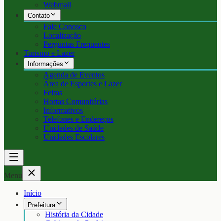
Webmail
Contato
Fale Conosco
Localização
Perguntas Frequentes
Turismo e Lazer
Informações
Agenda de Eventos
Área de Esportes e Lazer
Feiras
Hortas Comunitárias
Informativos
Telefones e Endereços
Unidades de Saúde
Unidades Escolares
Menu
Início
Prefeitura
História da Cidade