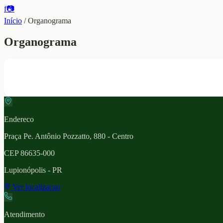
f
📷
Início
/
Organograma
Organograma
Endereco
Praça Pe. Antônio Pozzatto, 880 - Centro
CEP
86635-000
Lupionópolis
- PR
Ver localizacao
Atendimento