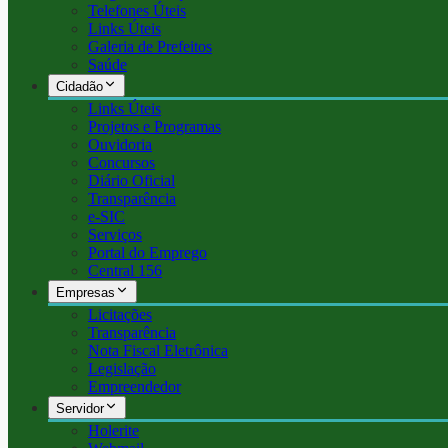
Telefones Úteis
Links Úteis
Galeria de Prefeitos
Saúde
Cidadão
Links Úteis
Projetos e Programas
Ouvidoria
Concursos
Diário Oficial
Transparência
e-SIC
Serviços
Portal do Emprego
Central 156
Empresas
Licitações
Transparência
Nota Fiscal Eletrônica
Legislação
Empreendedor
Servidor
Holerite