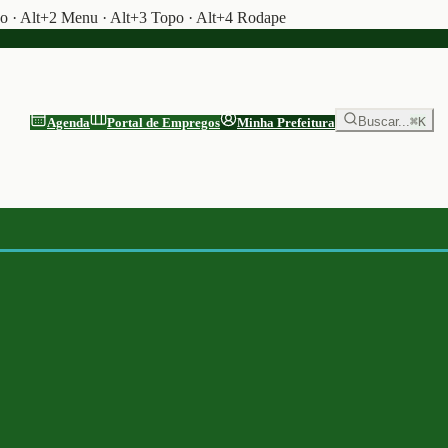
do · Alt+2 Menu · Alt+3 Topo · Alt+4 Rodape
Buscar...
⌘K
Agenda
Portal de Empregos
Minha Prefeitura