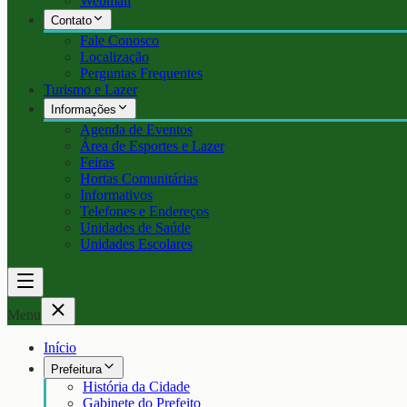
Webmail
Contato
Fale Conosco
Localização
Perguntas Frequentes
Turismo e Lazer
Informações
Agenda de Eventos
Área de Esportes e Lazer
Feiras
Hortas Comunitárias
Informativos
Telefones e Endereços
Unidades de Saúde
Unidades Escolares
Menu
Início
Prefeitura
História da Cidade
Gabinete do Prefeito