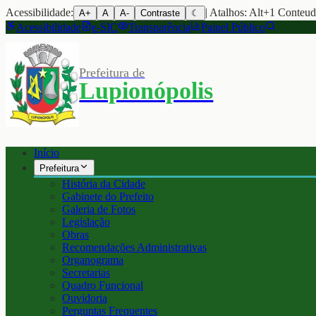
Acessibilidade:
| Atalhos: Alt+1 Conteu
A+
A
A-
Contraste
☾
Acessibilidade
e-SIC
Transparência
Painel Público
Prefeitura de
Lupionópolis
Início
Prefeitura
História da Cidade
Gabinete do Prefeito
Galeria de Fotos
Legislação
Obras
Recomendações Administrativas
Organograma
Secretarias
Quadro Funcional
Ouvidoria
Perguntas Frequentes