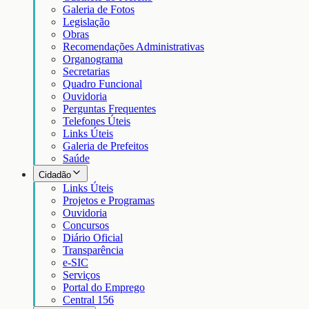
Galeria de Fotos
Legislação
Obras
Recomendações Administrativas
Organograma
Secretarias
Quadro Funcional
Ouvidoria
Perguntas Frequentes
Telefones Úteis
Links Úteis
Galeria de Prefeitos
Saúde
Cidadão
Links Úteis
Projetos e Programas
Ouvidoria
Concursos
Diário Oficial
Transparência
e-SIC
Serviços
Portal do Emprego
Central 156