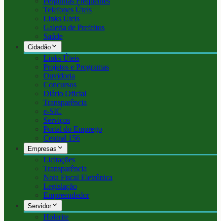
Perguntas Frequentes
Telefones Úteis
Links Úteis
Galeria de Prefeitos
Saúde
Cidadão
Links Úteis
Projetos e Programas
Ouvidoria
Concursos
Diário Oficial
Transparência
e-SIC
Serviços
Portal do Emprego
Central 156
Empresas
Licitações
Transparência
Nota Fiscal Eletrônica
Legislação
Empreendedor
Servidor
Holerite