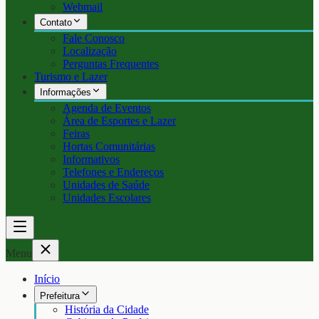
Webmail
Contato
Fale Conosco
Localização
Perguntas Frequentes
Turismo e Lazer
Informações
Agenda de Eventos
Área de Esportes e Lazer
Feiras
Hortas Comunitárias
Informativos
Telefones e Endereços
Unidades de Saúde
Unidades Escolares
Menu
Início
Prefeitura
História da Cidade