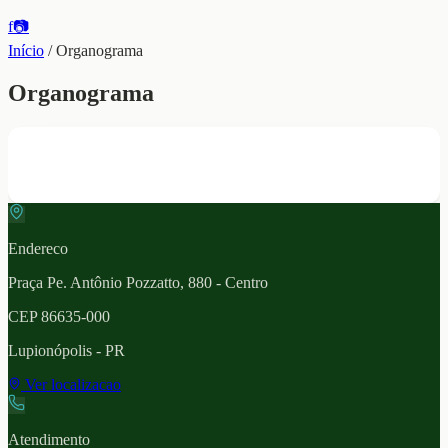
f
📷
Início
/
Organograma
Organograma
Endereco
Praça Pe. Antônio Pozzatto, 880 - Centro
CEP
86635-000
Lupionópolis
- PR
Ver localizacao
Atendimento