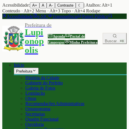
Acessibilidade:
| Atalhos: Alt+1
A+
A
A-
Contraste
☾
Conteudo · Alt+2 Menu · Alt+3 Topo · Alt+4 Rodape
Acessibilidade
e-SIC
Transparência
Painel Público
Prefeitura de
Lupi
Agenda
Portal de
onóp
Buscar...
⌘K
Empregos
Minha Prefeitura
olis
Início
Prefeitura
História da Cidade
Gabinete do Prefeito
Galeria de Fotos
Legislação
Obras
Recomendações Administrativas
Organograma
Secretarias
Quadro Funcional
Ouvidoria