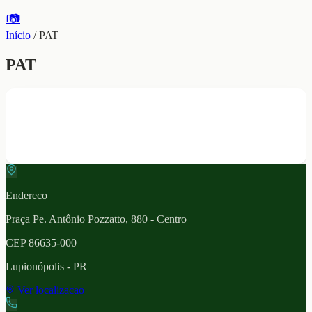
f
📷
Início
/
PAT
PAT
Endereco
Praça Pe. Antônio Pozzatto, 880 - Centro
CEP
86635-000
Lupionópolis
- PR
Ver localizacao