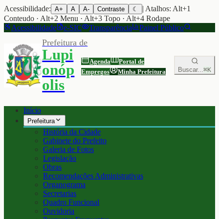
Acessibilidade:
| Atalhos: Alt+1
A+
A
A-
Contraste
☾
Conteudo · Alt+2 Menu · Alt+3 Topo · Alt+4 Rodape
Acessibilidade
e-SIC
Transparência
Painel Público
Prefeitura de
Lupi
Agenda
Portal de
onóp
Buscar...
⌘K
Empregos
Minha Prefeitura
olis
Início
Prefeitura
História da Cidade
Gabinete do Prefeito
Galeria de Fotos
Legislação
Obras
Recomendações Administrativas
Organograma
Secretarias
Quadro Funcional
Ouvidoria