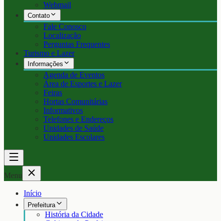
Webmail
Contato
Fale Conosco
Localização
Perguntas Frequentes
Turismo e Lazer
Informações
Agenda de Eventos
Área de Esportes e Lazer
Feiras
Hortas Comunitárias
Informativos
Telefones e Endereços
Unidades de Saúde
Unidades Escolares
Menu
Início
Prefeitura
História da Cidade