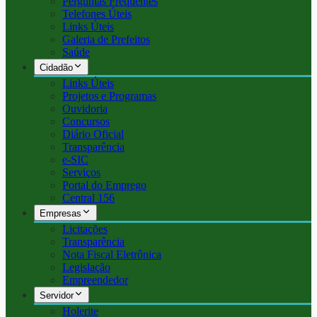
Perguntas Frequentes
Telefones Úteis
Links Úteis
Galeria de Prefeitos
Saúde
Cidadão
Links Úteis
Projetos e Programas
Ouvidoria
Concursos
Diário Oficial
Transparência
e-SIC
Serviços
Portal do Emprego
Central 156
Empresas
Licitações
Transparência
Nota Fiscal Eletrônica
Legislação
Empreendedor
Servidor
Holerite