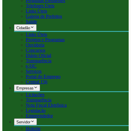
Perguntas Frequentes
Telefones Úteis
Links Úteis
Galeria de Prefeitos
Saúde
Cidadão
Links Úteis
Projetos e Programas
Ouvidoria
Concursos
Diário Oficial
Transparência
e-SIC
Serviços
Portal do Emprego
Central 156
Empresas
Licitações
Transparência
Nota Fiscal Eletrônica
Legislação
Empreendedor
Servidor
Holerite