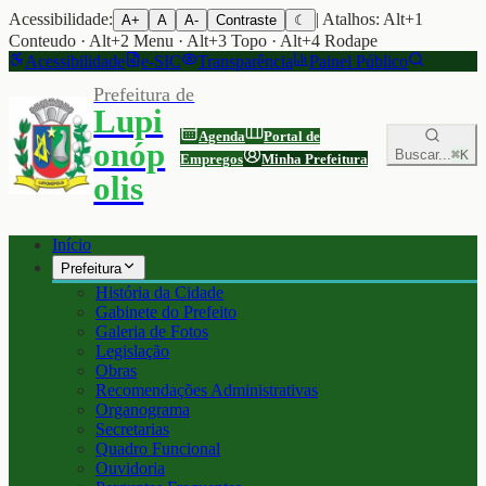
Acessibilidade:
| Atalhos: Alt+1
A+
A
A-
Contraste
☾
Conteudo · Alt+2 Menu · Alt+3 Topo · Alt+4 Rodape
Acessibilidade
e-SIC
Transparência
Painel Público
Prefeitura de
Lupi
Agenda
Portal de
onóp
Buscar...
⌘K
Empregos
Minha Prefeitura
olis
Início
Prefeitura
História da Cidade
Gabinete do Prefeito
Galeria de Fotos
Legislação
Obras
Recomendações Administrativas
Organograma
Secretarias
Quadro Funcional
Ouvidoria