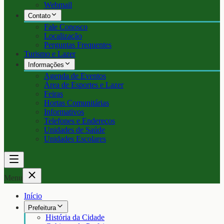
Webmail
Contato
Fale Conosco
Localização
Perguntas Frequentes
Turismo e Lazer
Informações
Agenda de Eventos
Área de Esportes e Lazer
Feiras
Hortas Comunitárias
Informativos
Telefones e Endereços
Unidades de Saúde
Unidades Escolares
Menu
Início
Prefeitura
História da Cidade