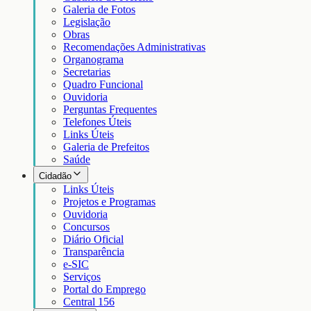
Galeria de Fotos
Legislação
Obras
Recomendações Administrativas
Organograma
Secretarias
Quadro Funcional
Ouvidoria
Perguntas Frequentes
Telefones Úteis
Links Úteis
Galeria de Prefeitos
Saúde
Cidadão
Links Úteis
Projetos e Programas
Ouvidoria
Concursos
Diário Oficial
Transparência
e-SIC
Serviços
Portal do Emprego
Central 156