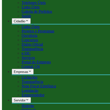
Telefones Úteis
Links Úteis
Galeria de Prefeitos
Saúde
Cidadão
Links Úteis
Projetos e Programas
Ouvidoria
Concursos
Diário Oficial
Transparência
e-SIC
Serviços
Portal do Emprego
Central 156
Empresas
Licitações
Transparência
Nota Fiscal Eletrônica
Legislação
Empreendedor
Servidor
Holerite