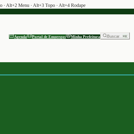
do · Alt+2 Menu · Alt+3 Topo · Alt+4 Rodape
Buscar...
⌘K
Agenda
Portal de Empregos
Minha Prefeitura