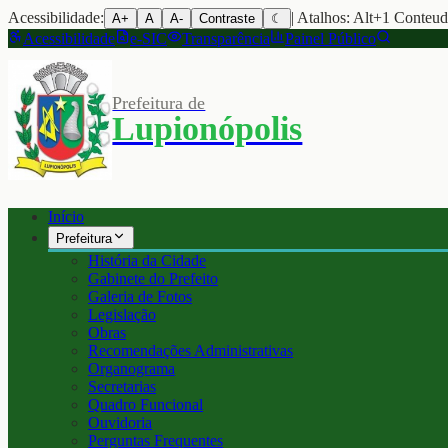
Acessibilidade:
| Atalhos: Alt+1 Conteu
A+
A
A-
Contraste
☾
Acessibilidade
e-SIC
Transparência
Painel Público
Prefeitura de
Lupionópolis
Início
Prefeitura
História da Cidade
Gabinete do Prefeito
Galeria de Fotos
Legislação
Obras
Recomendações Administrativas
Organograma
Secretarias
Quadro Funcional
Ouvidoria
Perguntas Frequentes