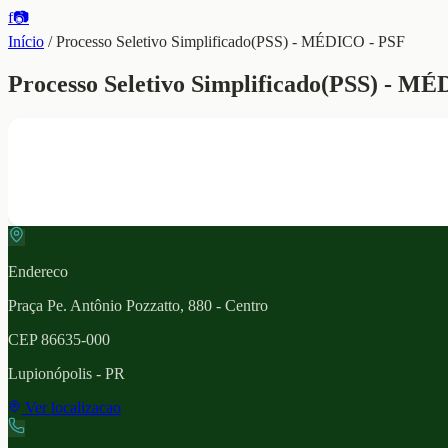
f
📷
Início
/
Processo Seletivo Simplificado(PSS) - MÉDICO - PSF
Processo Seletivo Simplificado(PSS) - M
Endereco
Praça Pe. Antônio Pozzatto, 880 - Centro
CEP
86635-000
Lupionópolis
- PR
Ver localizacao