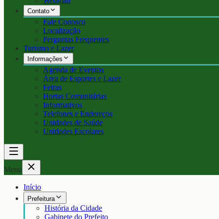
Webmail
Contato
Fale Conosco
Localização
Perguntas Frequentes
Turismo e Lazer
Informações
Agenda de Eventos
Área de Esportes e Lazer
Feiras
Hortas Comunitárias
Informativos
Telefones e Endereços
Unidades de Saúde
Unidades Escolares
Menu
Início
Prefeitura
História da Cidade
Gabinete do Prefeito