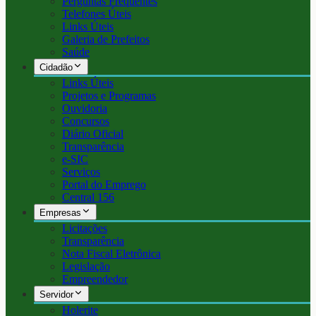
Perguntas Frequentes
Telefones Úteis
Links Úteis
Galeria de Prefeitos
Saúde
Cidadão
Links Úteis
Projetos e Programas
Ouvidoria
Concursos
Diário Oficial
Transparência
e-SIC
Serviços
Portal do Emprego
Central 156
Empresas
Licitações
Transparência
Nota Fiscal Eletrônica
Legislação
Empreendedor
Servidor
Holerite