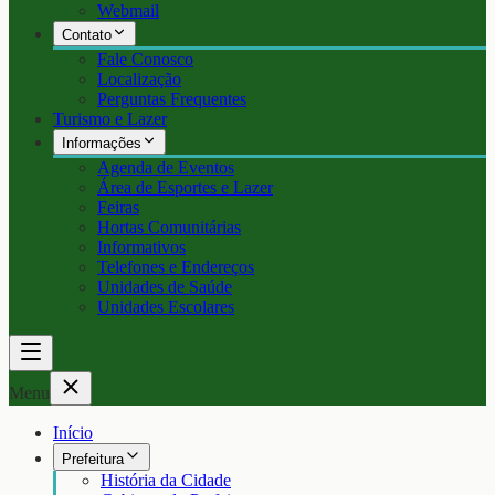
Webmail
Contato
Fale Conosco
Localização
Perguntas Frequentes
Turismo e Lazer
Informações
Agenda de Eventos
Área de Esportes e Lazer
Feiras
Hortas Comunitárias
Informativos
Telefones e Endereços
Unidades de Saúde
Unidades Escolares
Menu
Início
Prefeitura
História da Cidade