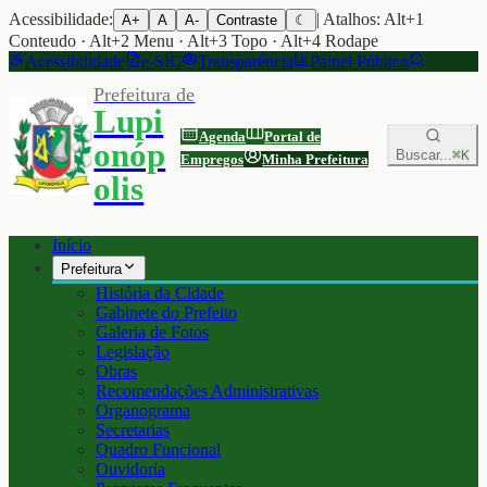
Acessibilidade:
| Atalhos: Alt+1
A+
A
A-
Contraste
☾
Conteudo · Alt+2 Menu · Alt+3 Topo · Alt+4 Rodape
Acessibilidade
e-SIC
Transparência
Painel Público
Prefeitura de
Lupi
Agenda
Portal de
onóp
Buscar...
⌘K
Empregos
Minha Prefeitura
olis
Início
Prefeitura
História da Cidade
Gabinete do Prefeito
Galeria de Fotos
Legislação
Obras
Recomendações Administrativas
Organograma
Secretarias
Quadro Funcional
Ouvidoria