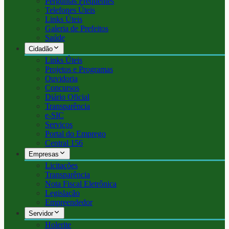
Perguntas Frequentes
Telefones Úteis
Links Úteis
Galeria de Prefeitos
Saúde
Cidadão
Links Úteis
Projetos e Programas
Ouvidoria
Concursos
Diário Oficial
Transparência
e-SIC
Serviços
Portal do Emprego
Central 156
Empresas
Licitações
Transparência
Nota Fiscal Eletrônica
Legislação
Empreendedor
Servidor
Holerite