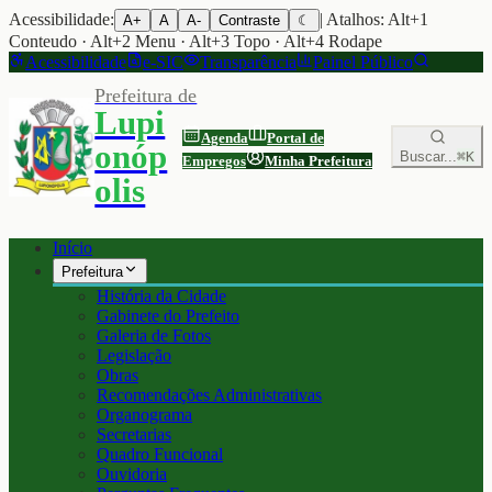
Acessibilidade:
| Atalhos: Alt+1
A+
A
A-
Contraste
☾
Conteudo · Alt+2 Menu · Alt+3 Topo · Alt+4 Rodape
Acessibilidade
e-SIC
Transparência
Painel Público
Prefeitura de
Lupi
Agenda
Portal de
onóp
Buscar...
⌘K
Empregos
Minha Prefeitura
olis
Início
Prefeitura
História da Cidade
Gabinete do Prefeito
Galeria de Fotos
Legislação
Obras
Recomendações Administrativas
Organograma
Secretarias
Quadro Funcional
Ouvidoria