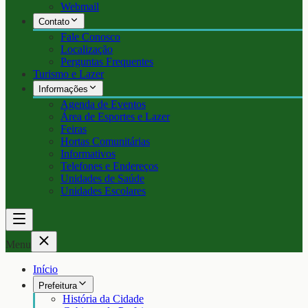
Webmail
Contato
Fale Conosco
Localização
Perguntas Frequentes
Turismo e Lazer
Informações
Agenda de Eventos
Área de Esportes e Lazer
Feiras
Hortas Comunitárias
Informativos
Telefones e Endereços
Unidades de Saúde
Unidades Escolares
Menu
Início
Prefeitura
História da Cidade