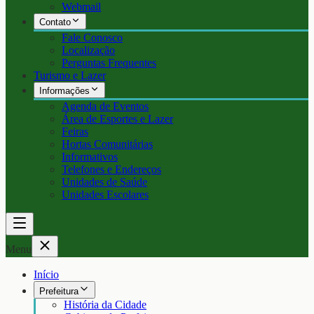
Webmail
Contato
Fale Conosco
Localização
Perguntas Frequentes
Turismo e Lazer
Informações
Agenda de Eventos
Área de Esportes e Lazer
Feiras
Hortas Comunitárias
Informativos
Telefones e Endereços
Unidades de Saúde
Unidades Escolares
Menu
Início
Prefeitura
História da Cidade