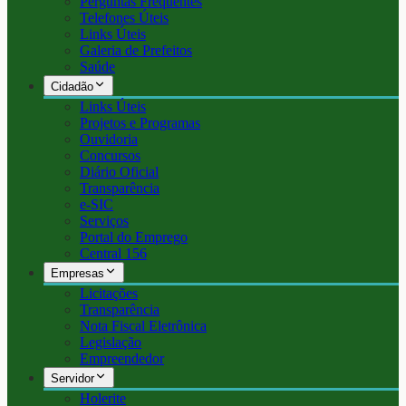
Perguntas Frequentes
Telefones Úteis
Links Úteis
Galeria de Prefeitos
Saúde
Cidadão
Links Úteis
Projetos e Programas
Ouvidoria
Concursos
Diário Oficial
Transparência
e-SIC
Serviços
Portal do Emprego
Central 156
Empresas
Licitações
Transparência
Nota Fiscal Eletrônica
Legislação
Empreendedor
Servidor
Holerite