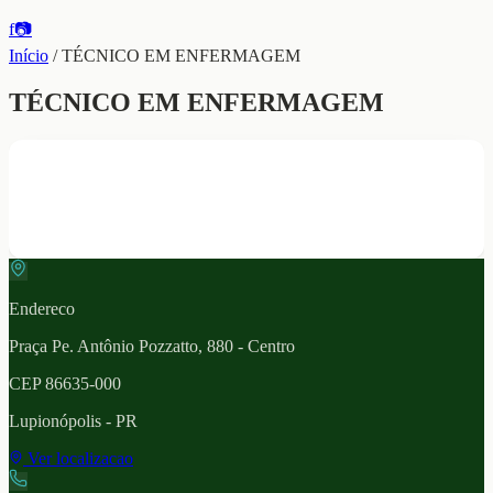
f
📷
Início
/
TÉCNICO EM ENFERMAGEM
TÉCNICO EM ENFERMAGEM
Endereco
Praça Pe. Antônio Pozzatto, 880 - Centro
CEP
86635-000
Lupionópolis
- PR
Ver localizacao