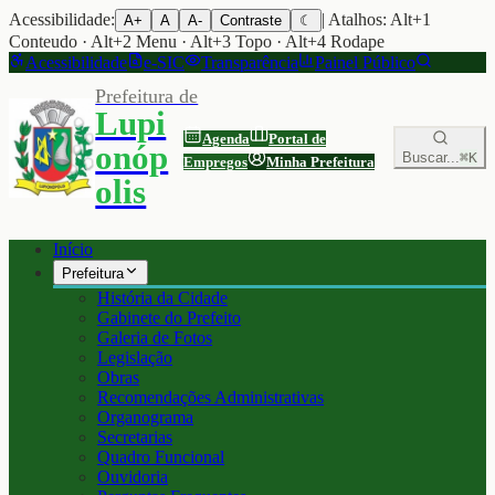
Acessibilidade:
| Atalhos: Alt+1
A+
A
A-
Contraste
☾
Conteudo · Alt+2 Menu · Alt+3 Topo · Alt+4 Rodape
Acessibilidade
e-SIC
Transparência
Painel Público
Prefeitura de
Lupi
Agenda
Portal de
onóp
Buscar...
⌘K
Empregos
Minha Prefeitura
olis
Início
Prefeitura
História da Cidade
Gabinete do Prefeito
Galeria de Fotos
Legislação
Obras
Recomendações Administrativas
Organograma
Secretarias
Quadro Funcional
Ouvidoria