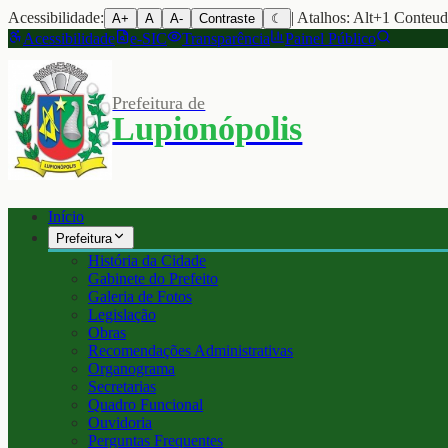
Acessibilidade:
| Atalhos: Alt+1 Conteu
A+
A
A-
Contraste
☾
Acessibilidade
e-SIC
Transparência
Painel Público
Prefeitura de
Lupionópolis
Início
Prefeitura
História da Cidade
Gabinete do Prefeito
Galeria de Fotos
Legislação
Obras
Recomendações Administrativas
Organograma
Secretarias
Quadro Funcional
Ouvidoria
Perguntas Frequentes