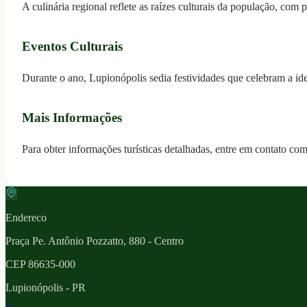
A culinária regional reflete as raízes culturais da população, com 
Eventos Culturais
Durante o ano, Lupionópolis sedia festividades que celebram a iden
Mais Informações
Para obter informações turísticas detalhadas, entre em contato co
Endereco
Praça Pe. Antônio Pozzatto, 880 - Centro
CEP
86635-000
Lupionópolis
- PR