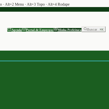
do · Alt+2 Menu · Alt+3 Topo · Alt+4 Rodape
Buscar...
⌘K
Agenda
Portal de Empregos
Minha Prefeitura