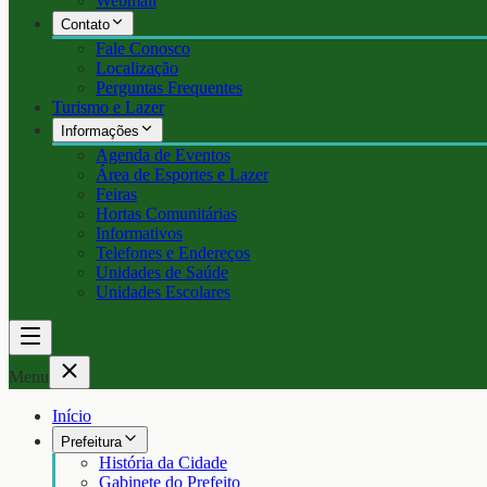
Webmail
Contato
Fale Conosco
Localização
Perguntas Frequentes
Turismo e Lazer
Informações
Agenda de Eventos
Área de Esportes e Lazer
Feiras
Hortas Comunitárias
Informativos
Telefones e Endereços
Unidades de Saúde
Unidades Escolares
Menu
Início
Prefeitura
História da Cidade
Gabinete do Prefeito