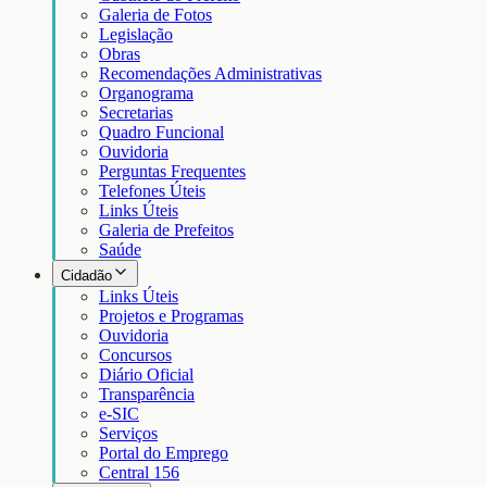
Galeria de Fotos
Legislação
Obras
Recomendações Administrativas
Organograma
Secretarias
Quadro Funcional
Ouvidoria
Perguntas Frequentes
Telefones Úteis
Links Úteis
Galeria de Prefeitos
Saúde
Cidadão
Links Úteis
Projetos e Programas
Ouvidoria
Concursos
Diário Oficial
Transparência
e-SIC
Serviços
Portal do Emprego
Central 156