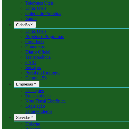
Telefones Úteis
Links Úteis
Galeria de Prefeitos
Saúde
Cidadão
Links Úteis
Projetos e Programas
Ouvidoria
Concursos
Diário Oficial
Transparência
e-SIC
Serviços
Portal do Emprego
Central 156
Empresas
Licitações
Transparência
Nota Fiscal Eletrônica
Legislação
Empreendedor
Servidor
Holerite