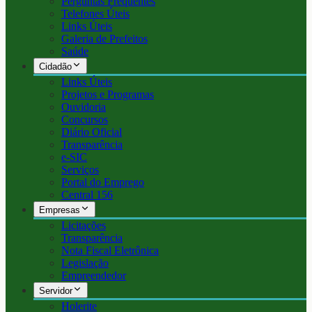
Perguntas Frequentes
Telefones Úteis
Links Úteis
Galeria de Prefeitos
Saúde
Cidadão
Links Úteis
Projetos e Programas
Ouvidoria
Concursos
Diário Oficial
Transparência
e-SIC
Serviços
Portal do Emprego
Central 156
Empresas
Licitações
Transparência
Nota Fiscal Eletrônica
Legislação
Empreendedor
Servidor
Holerite