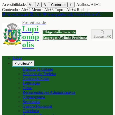
Acessibilidade:
| Atalhos: Alt+1
A+
A
A-
Contraste
☾
Conteudo · Alt+2 Menu · Alt+3 Topo · Alt+4 Rodape
Acessibilidade
e-SIC
Transparência
Painel Público
Prefeitura de
Lupi
Agenda
Portal de
onóp
Buscar...
⌘K
Empregos
Minha Prefeitura
olis
Início
Prefeitura
História da Cidade
Gabinete do Prefeito
Galeria de Fotos
Legislação
Obras
Recomendações Administrativas
Organograma
Secretarias
Quadro Funcional
Ouvidoria