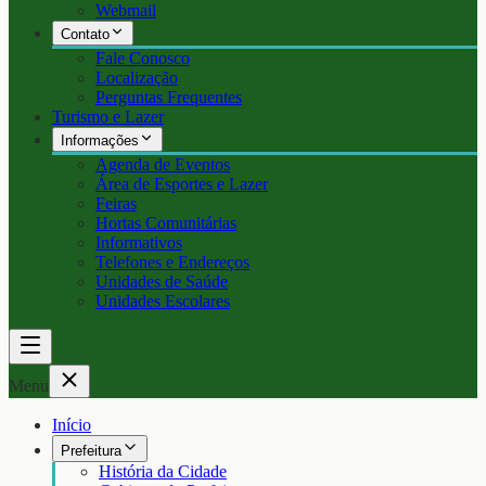
Webmail
Contato
Fale Conosco
Localização
Perguntas Frequentes
Turismo e Lazer
Informações
Agenda de Eventos
Área de Esportes e Lazer
Feiras
Hortas Comunitárias
Informativos
Telefones e Endereços
Unidades de Saúde
Unidades Escolares
Menu
Início
Prefeitura
História da Cidade