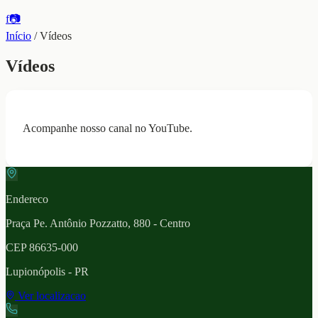
f
📷
Início
/
Vídeos
Vídeos
Acompanhe nosso canal no YouTube.
Endereco
Praça Pe. Antônio Pozzatto, 880 - Centro
CEP
86635-000
Lupionópolis
- PR
Ver localizacao