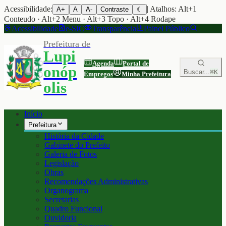
Acessibilidade:
| Atalhos: Alt+1
A+
A
A-
Contraste
☾
Conteudo · Alt+2 Menu · Alt+3 Topo · Alt+4 Rodape
Acessibilidade
e-SIC
Transparência
Painel Público
Prefeitura de
Lupi
Agenda
Portal de
onóp
Buscar...
⌘K
Empregos
Minha Prefeitura
olis
Início
Prefeitura
História da Cidade
Gabinete do Prefeito
Galeria de Fotos
Legislação
Obras
Recomendações Administrativas
Organograma
Secretarias
Quadro Funcional
Ouvidoria