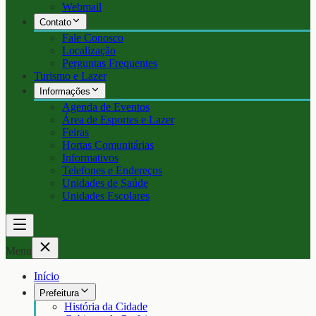
Webmail
Contato
Fale Conosco
Localização
Perguntas Frequentes
Turismo e Lazer
Informações
Agenda de Eventos
Área de Esportes e Lazer
Feiras
Hortas Comunitárias
Informativos
Telefones e Endereços
Unidades de Saúde
Unidades Escolares
Menu
Início
Prefeitura
História da Cidade