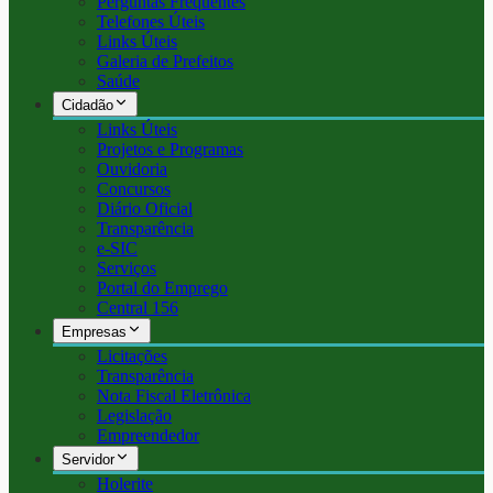
Perguntas Frequentes
Telefones Úteis
Links Úteis
Galeria de Prefeitos
Saúde
Cidadão
Links Úteis
Projetos e Programas
Ouvidoria
Concursos
Diário Oficial
Transparência
e-SIC
Serviços
Portal do Emprego
Central 156
Empresas
Licitações
Transparência
Nota Fiscal Eletrônica
Legislação
Empreendedor
Servidor
Holerite