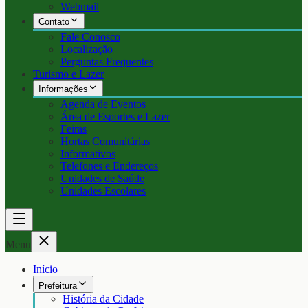
Webmail
Contato
Fale Conosco
Localização
Perguntas Frequentes
Turismo e Lazer
Informações
Agenda de Eventos
Área de Esportes e Lazer
Feiras
Hortas Comunitárias
Informativos
Telefones e Endereços
Unidades de Saúde
Unidades Escolares
Menu
Início
Prefeitura
História da Cidade