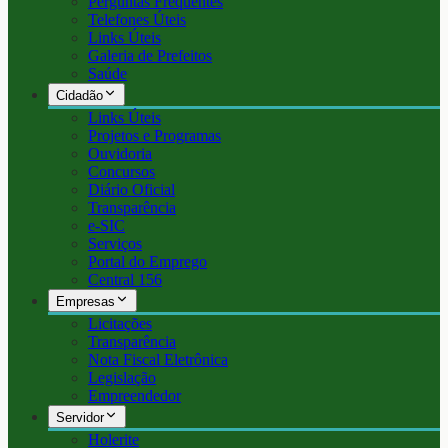
Perguntas Frequentes
Telefones Úteis
Links Úteis
Galeria de Prefeitos
Saúde
Cidadão
Links Úteis
Projetos e Programas
Ouvidoria
Concursos
Diário Oficial
Transparência
e-SIC
Serviços
Portal do Emprego
Central 156
Empresas
Licitações
Transparência
Nota Fiscal Eletrônica
Legislação
Empreendedor
Servidor
Holerite