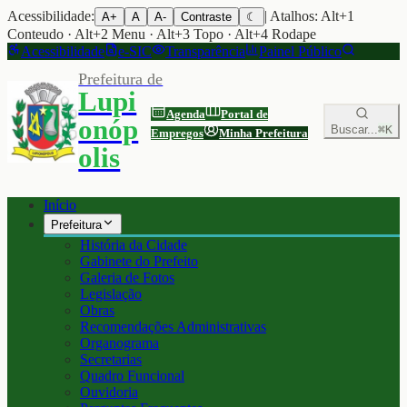
Acessibilidade:
| Atalhos: Alt+1
A+
A
A-
Contraste
☾
Conteudo · Alt+2 Menu · Alt+3 Topo · Alt+4 Rodape
Acessibilidade
e-SIC
Transparência
Painel Público
Prefeitura de
Lupi
Agenda
Portal de
onóp
Buscar...
⌘K
Empregos
Minha Prefeitura
olis
Início
Prefeitura
História da Cidade
Gabinete do Prefeito
Galeria de Fotos
Legislação
Obras
Recomendações Administrativas
Organograma
Secretarias
Quadro Funcional
Ouvidoria