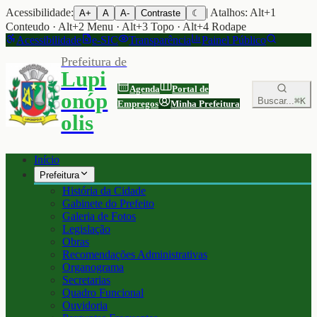
Acessibilidade:
| Atalhos: Alt+1
A+
A
A-
Contraste
☾
Conteudo · Alt+2 Menu · Alt+3 Topo · Alt+4 Rodape
Acessibilidade
e-SIC
Transparência
Painel Público
Prefeitura de
Lupi
Agenda
Portal de
onóp
Buscar...
⌘K
Empregos
Minha Prefeitura
olis
Início
Prefeitura
História da Cidade
Gabinete do Prefeito
Galeria de Fotos
Legislação
Obras
Recomendações Administrativas
Organograma
Secretarias
Quadro Funcional
Ouvidoria