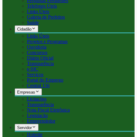
Perguntas Frequentes
Telefones Úteis
Links Úteis
Galeria de Prefeitos
Saúde
Cidadão
Links Úteis
Projetos e Programas
Ouvidoria
Concursos
Diário Oficial
Transparência
e-SIC
Serviços
Portal do Emprego
Central 156
Empresas
Licitações
Transparência
Nota Fiscal Eletrônica
Legislação
Empreendedor
Servidor
Holerite