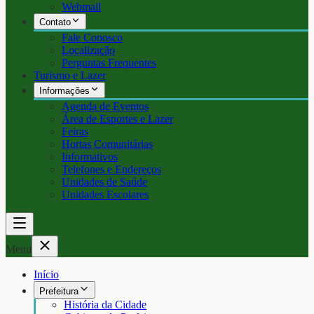
Webmail
Contato
Fale Conosco
Localização
Perguntas Frequentes
Turismo e Lazer
Informações
Agenda de Eventos
Área de Esportes e Lazer
Feiras
Hortas Comunitárias
Informativos
Telefones e Endereços
Unidades de Saúde
Unidades Escolares
Menu
Início
Prefeitura
História da Cidade