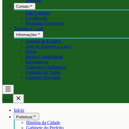
Webmail
Contato
Fale Conosco
Localização
Perguntas Frequentes
Turismo e Lazer
Informações
Agenda de Eventos
Área de Esportes e Lazer
Feiras
Hortas Comunitárias
Informativos
Telefones e Endereços
Unidades de Saúde
Unidades Escolares
Menu
Início
Prefeitura
História da Cidade
Gabinete do Prefeito