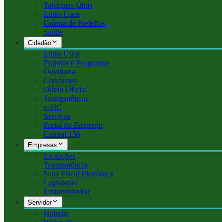
Telefones Úteis
Links Úteis
Galeria de Prefeitos
Saúde
Cidadão
Links Úteis
Projetos e Programas
Ouvidoria
Concursos
Diário Oficial
Transparência
e-SIC
Serviços
Portal do Emprego
Central 156
Empresas
Licitações
Transparência
Nota Fiscal Eletrônica
Legislação
Empreendedor
Servidor
Holerite