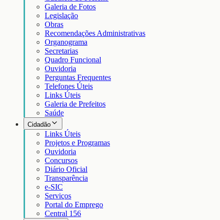
Galeria de Fotos
Legislação
Obras
Recomendações Administrativas
Organograma
Secretarias
Quadro Funcional
Ouvidoria
Perguntas Frequentes
Telefones Úteis
Links Úteis
Galeria de Prefeitos
Saúde
Cidadão
Links Úteis
Projetos e Programas
Ouvidoria
Concursos
Diário Oficial
Transparência
e-SIC
Serviços
Portal do Emprego
Central 156