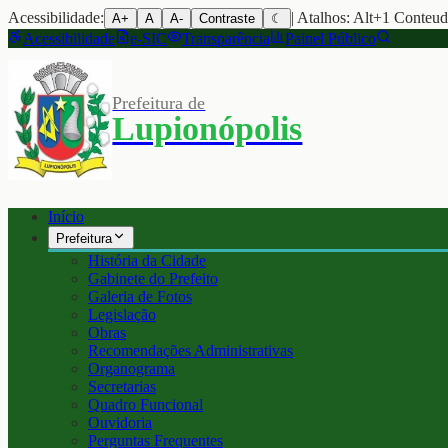
Acessibilidade:
| Atalhos: Alt+1 Conteu
A+
A
A-
Contraste
☾
Acessibilidade
e-SIC
Transparência
Painel Público
Prefeitura de
Lupionópolis
Início
Prefeitura
História da Cidade
Gabinete do Prefeito
Galeria de Fotos
Legislação
Obras
Recomendações Administrativas
Organograma
Secretarias
Quadro Funcional
Ouvidoria
Perguntas Frequentes