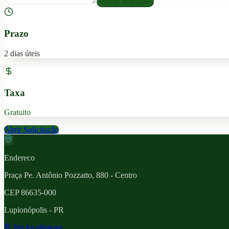
Enviar avaliação
Prazo
2 dias úteis
Taxa
Gratuito
Abrir Solicitação
Endereco
Praça Pe. Antônio Pozzatto, 880 - Centro
CEP
86635-000
Lupionópolis
- PR
Ver localizacao