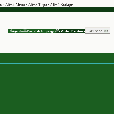
do · Alt+2 Menu · Alt+3 Topo · Alt+4 Rodape
Buscar...
⌘K
Agenda
Portal de Empregos
Minha Prefeitura