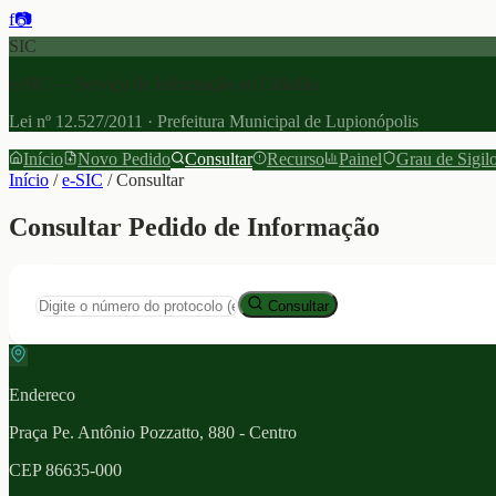
f
📷
SIC
e-SIC — Serviço de Informação ao Cidadão
Lei nº 12.527/2011 · Prefeitura Municipal de Lupionópolis
Início
Novo Pedido
Consultar
Recurso
Painel
Grau de Sigil
Início
/
e-SIC
/
Consultar
Consultar Pedido de Informação
Consultar
Endereco
Praça Pe. Antônio Pozzatto, 880 - Centro
CEP
86635-000