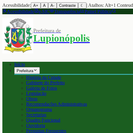
Acessibilidade:
| Atalhos: Alt+1 Conteu
A+
A
A-
Contraste
☾
Acessibilidade
e-SIC
Transparência
Painel Público
Prefeitura de
Lupionópolis
Início
Prefeitura
História da Cidade
Gabinete do Prefeito
Galeria de Fotos
Legislação
Obras
Recomendações Administrativas
Organograma
Secretarias
Quadro Funcional
Ouvidoria
Perguntas Frequentes