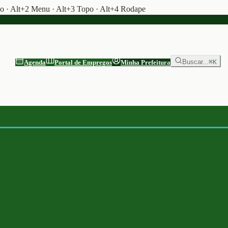
do · Alt+2 Menu · Alt+3 Topo · Alt+4 Rodape
Buscar...
⌘K
Agenda
Portal de Empregos
Minha Prefeitura