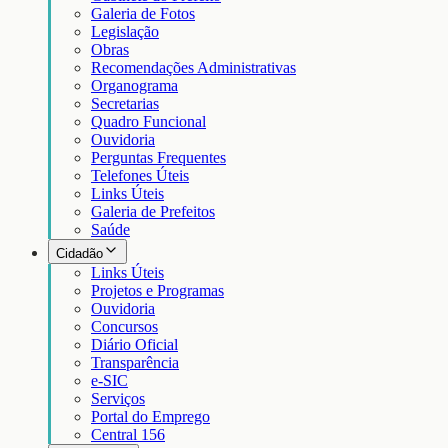
Galeria de Fotos
Legislação
Obras
Recomendações Administrativas
Organograma
Secretarias
Quadro Funcional
Ouvidoria
Perguntas Frequentes
Telefones Úteis
Links Úteis
Galeria de Prefeitos
Saúde
Cidadão
Links Úteis
Projetos e Programas
Ouvidoria
Concursos
Diário Oficial
Transparência
e-SIC
Serviços
Portal do Emprego
Central 156