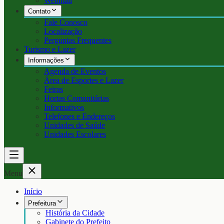
Webmail
Contato
Fale Conosco
Localização
Perguntas Frequentes
Turismo e Lazer
Informações
Agenda de Eventos
Área de Esportes e Lazer
Feiras
Hortas Comunitárias
Informativos
Telefones e Endereços
Unidades de Saúde
Unidades Escolares
Menu
Início
Prefeitura
História da Cidade
Gabinete do Prefeito