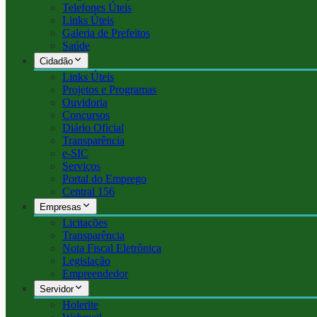
Telefones Úteis
Links Úteis
Galeria de Prefeitos
Saúde
Cidadão
Links Úteis
Projetos e Programas
Ouvidoria
Concursos
Diário Oficial
Transparência
e-SIC
Serviços
Portal do Emprego
Central 156
Empresas
Licitações
Transparência
Nota Fiscal Eletrônica
Legislação
Empreendedor
Servidor
Holerite