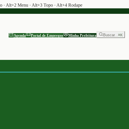
do · Alt+2 Menu · Alt+3 Topo · Alt+4 Rodape
Buscar...
⌘K
Agenda
Portal de Empregos
Minha Prefeitura