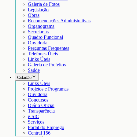
Galeria de Fotos
Legislação
Obras
Recomendações Administrativas
Organograma
Secretarias
Quadro Funcional
Ouvidoria
Perguntas Frequentes
Telefones Úteis
Links Úteis
Galeria de Prefeitos
Saúde
Cidadão
Links Úteis
Projetos e Programas
Ouvidoria
Concursos
Diário Oficial
Transparência
e-SIC
Serviços
Portal do Emprego
Central 156