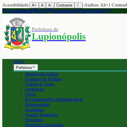
Acessibilidade:
| Atalhos: Alt+1 Conteu
A+
A
A-
Contraste
☾
Acessibilidade
e-SIC
Transparência
Painel Público
Prefeitura de
Lupionópolis
Início
Prefeitura
História da Cidade
Gabinete do Prefeito
Galeria de Fotos
Legislação
Obras
Recomendações Administrativas
Organograma
Secretarias
Quadro Funcional
Ouvidoria
Perguntas Frequentes