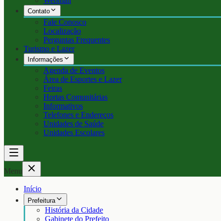
Webmail
Contato
Fale Conosco
Localização
Perguntas Frequentes
Turismo e Lazer
Informações
Agenda de Eventos
Área de Esportes e Lazer
Feiras
Hortas Comunitárias
Informativos
Telefones e Endereços
Unidades de Saúde
Unidades Escolares
Menu
Início
Prefeitura
História da Cidade
Gabinete do Prefeito