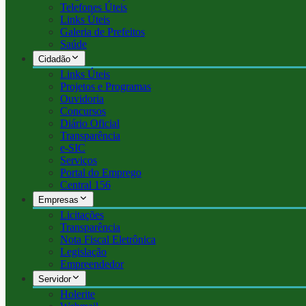
Telefones Úteis
Links Úteis
Galeria de Prefeitos
Saúde
Cidadão
Links Úteis
Projetos e Programas
Ouvidoria
Concursos
Diário Oficial
Transparência
e-SIC
Serviços
Portal do Emprego
Central 156
Empresas
Licitações
Transparência
Nota Fiscal Eletrônica
Legislação
Empreendedor
Servidor
Holerite