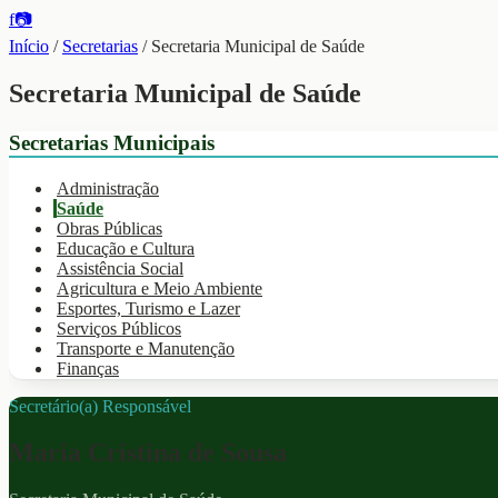
f
📷
Início
/
Secretarias
/
Secretaria Municipal de Saúde
Secretaria Municipal de Saúde
Secretarias Municipais
Administração
Saúde
Obras Públicas
Educação e Cultura
Assistência Social
Agricultura e Meio Ambiente
Esportes, Turismo e Lazer
Serviços Públicos
Transporte e Manutenção
Finanças
Secretário(a) Responsável
Maria Cristina de Sousa