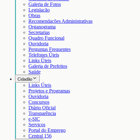
Galeria de Fotos
Legislação
Obras
Recomendações Administrativas
Organograma
Secretarias
Quadro Funcional
Ouvidoria
Perguntas Frequentes
Telefones Úteis
Links Úteis
Galeria de Prefeitos
Saúde
Cidadão
Links Úteis
Projetos e Programas
Ouvidoria
Concursos
Diário Oficial
Transparência
e-SIC
Serviços
Portal do Emprego
Central 156