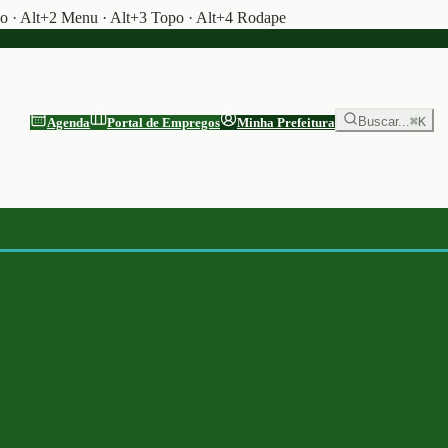
do · Alt+2 Menu · Alt+3 Topo · Alt+4 Rodape
Buscar...
⌘K
Agenda
Portal de Empregos
Minha Prefeitura