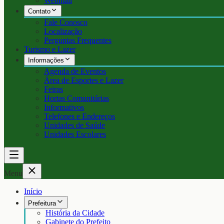
Webmail
Contato
Fale Conosco
Localização
Perguntas Frequentes
Turismo e Lazer
Informações
Agenda de Eventos
Área de Esportes e Lazer
Feiras
Hortas Comunitárias
Informativos
Telefones e Endereços
Unidades de Saúde
Unidades Escolares
Menu
Início
Prefeitura
História da Cidade
Gabinete do Prefeito