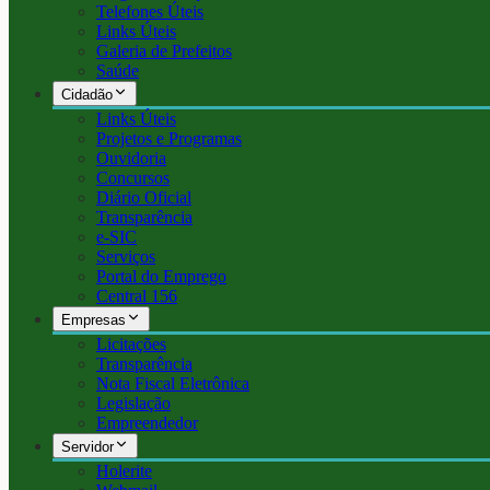
Telefones Úteis
Links Úteis
Galeria de Prefeitos
Saúde
Cidadão
Links Úteis
Projetos e Programas
Ouvidoria
Concursos
Diário Oficial
Transparência
e-SIC
Serviços
Portal do Emprego
Central 156
Empresas
Licitações
Transparência
Nota Fiscal Eletrônica
Legislação
Empreendedor
Servidor
Holerite