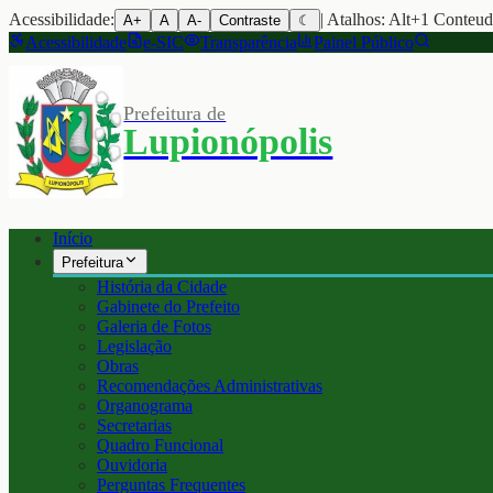
Acessibilidade:
| Atalhos: Alt+1 Conteu
A+
A
A-
Contraste
☾
Acessibilidade
e-SIC
Transparência
Painel Público
Prefeitura de
Lupionópolis
Início
Prefeitura
História da Cidade
Gabinete do Prefeito
Galeria de Fotos
Legislação
Obras
Recomendações Administrativas
Organograma
Secretarias
Quadro Funcional
Ouvidoria
Perguntas Frequentes